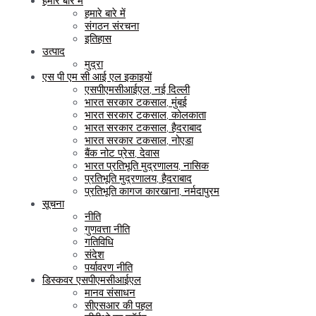
हमारे बारे में
हमारे बारे में
संगठन संरचना
इतिहास
उत्पाद
मुद्रा
एस पी एम सी आई एल इकाइयों
एसपीएमसीआईएल, नई दिल्ली
भारत सरकार टकसाल, मुंबई
भारत सरकार टकसाल, कोलकाता
भारत सरकार टकसाल, हैदराबाद
भारत सरकार टकसाल, नोएडा
बैंक नोट प्रेस, देवास
भारत प्रतिभूति मुद्रणालय, नासिक
प्रतिभूति मुद्रणालय, हैदराबाद
प्रतिभूति कागज कारखाना, नर्मदापुरम
सूचना
नीति
गुणवत्ता नीति
गतिविधि
संदेश
पर्यावरण नीति
डिस्कवर एसपीएमसीआईएल
मानव संसाधन
सीएसआर की पहल