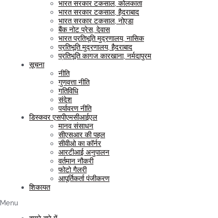
भारत सरकार टकसाल, कोलकाता
भारत सरकार टकसाल, हैदराबाद
भारत सरकार टकसाल, नोएडा
बैंक नोट प्रेस, देवास
भारत प्रतिभूति मुद्रणालय, नासिक
प्रतिभूति मुद्रणालय, हैदराबाद
प्रतिभूति कागज कारखाना, नर्मदापुरम
सूचना
नीति
गुणवत्ता नीति
गतिविधि
संदेश
पर्यावरण नीति
डिस्कवर एसपीएमसीआईएल
मानव संसाधन
सीएसआर की पहल
सीवीओ का कॉर्नर
आरटीआई अनुपालन
वर्तमान नौकरी
फोटो गैलरी
आपूर्तिकर्ता पंजीकरण
शिकायत
Menu