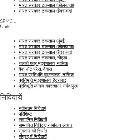
भारत सरकार टकसाल (कोलकाता)
नगर राजभाषा कार्यान्वयन समिति, दिल्ली (उपक्रम-2) के तत्वावधान में दो दिवसीय “राजभाषा
भारत सरकार टकसाल (हैदराबाद)
उत्सव”
SPMCIL
निदेशक (मानव संसाधन), SPMCIL द्वारा विश्व बैंकनोट शिखर सम्मेलन-2023 को संबोधित
Units
करना
विश्व मानव संसाधन विकास परिषद में "सर्वश्रेष्ठ सीएसआर प्रथाओं" के लिए एसपीएमसीआईएल
भारत सरकार टकसाल (मुंबई)
पुरस्कार जीता
भारत सरकार टकसाल (कोलकाता)
भारत सरकार टकसाल (हैदराबाद)
भारत सरकार टकसाल, नोएडा
चलार्थ पत्र मुद्रणालय, नासिक
बैंक नोट प्रेस, देवास
भारत प्रतिभूति मुद्रणालय, नासिक
प्रतिभूति मुद्रणालय, हैदराबाद
प्रतिभूति कागज कारखाना, नर्मदापुरम
निविदायें
नवीनतम निविदाएं
परिशिष्ट
सम्मानित निविदायें
सम्मानित निविदाएं नामांकन आधार
भुगतान की स्थिति
संग्रह में निविदायें