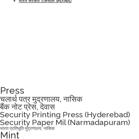
भारत सरकार टकसाल (हैदराबाद)
नगर राजभाषा कार्यान्वयन समिति, दिल्ली (उपक्रम-2) के तत्वावधान में दो दिवसीय “राजभाषा
उत्सव”
निदेशक (मानव संसाधन), SPMCIL द्वारा विश्व बैंकनोट शिखर सम्मेलन-2023 को संबोधित
करना
विश्व मानव संसाधन विकास परिषद में "सर्वश्रेष्ठ सीएसआर प्रथाओं" के लिए एसपीएमसीआईएल
पुरस्कार जीता
Press
चलार्थ पत्र मुद्रणालय, नासिक
बैंक नोट प्रेस, देवास
Security Printing Press (Hyderebad)
Security Paper Mil (Narmadapuram)
भारत प्रतिभूति मुद्रणालय, नासिक
Mint