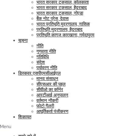
भारत सरकार टकसाल, कोलकाता
भारत सरकार टकसाल, हैदराबाद
भारत सरकार टकसाल, नोएडा
बैंक नोट प्रेस, देवास
भारत प्रतिभूति मुद्रणालय, नासिक
प्रतिभूति मुद्रणालय, हैदराबाद
प्रतिभूति कागज कारखाना, नर्मदापुरम
सूचना
नीति
गुणवत्ता नीति
गतिविधि
संदेश
पर्यावरण नीति
डिस्कवर एसपीएमसीआईएल
मानव संसाधन
सीएसआर की पहल
सीवीओ का कॉर्नर
आरटीआई अनुपालन
वर्तमान नौकरी
फोटो गैलरी
आपूर्तिकर्ता पंजीकरण
शिकायत
Menu