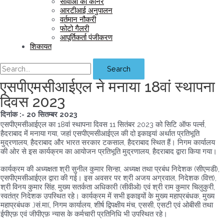
सीवीओ का कॉर्नर
आरटीआई अनुपालन
वर्तमान नौकरी
फोटो गैलरी
आपूर्तिकर्ता पंजीकरण
शिकायत
Search
एसपीएमसीआईएल ने मनाया 18वां स्थापना
दिवस 2023
दिनांक :- 20 सितम्बर 2023
एसपीएमसीआईएल का 18वां स्थापना दिवस 11 सितंबर 2023 को सिटि ऑफ पर्ल्स,
हैदराबाद में मनाया गया, जहां एसपीएमसीआईएल की दो इकाइयां अर्थात प्रतिभूति
मुद्रणालय, हैदराबाद और भारत सरकार टकसाल, हैदराबाद स्थित हैं। निगम कार्यालय
की ओर से इस कार्यक्रम का आयोजन प्रतिभूति मुद्रणालय, हैदराबाद द्वारा किया गया।
कार्यक्रम की अध्यक्षता श्री सुनील कुमार सिन्हा, अध्यक्ष तथा प्रबंध निदेशक (सीएमडी),
एसपीएमसीआईएल द्वारा की गई। इस अवसर पर श्री अजय अग्रवाल, निदेशक (वित्त),
श्री विनय कुमार सिंह, मुख्य सतर्कता अधिकारी (सीवीओ) एवं श्री राम कुमार चिलुकुरी,
स्वतंत्र निदेशक उपस्थित रहे। कार्यक्रम में सभी इकाइयों के मुख्य महाप्रबंधक, मुख्य
महाप्रबंधक .)सं.मा(, निगम कार्यालय, शीर्ष द्विपक्षीय मंच, एससी, एसटी एवं ओबीसी तथा
ईपीएफ़ एवं जीपीएफ़ न्यास के कर्मचारी प्रतिनिधि भी उपस्थित रहे।