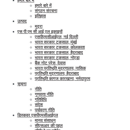
हमारे बारे में
हमारे बारे में
संगठन संरचना
इतिहास
उत्पाद
मुद्रा
एस पी एम सी आई एल इकाइयों
एसपीएमसीआईएल, नई दिल्ली
भारत सरकार टकसाल, मुंबई
भारत सरकार टकसाल, कोलकाता
भारत सरकार टकसाल, हैदराबाद
भारत सरकार टकसाल, नोएडा
बैंक नोट प्रेस, देवास
भारत प्रतिभूति मुद्रणालय, नासिक
प्रतिभूति मुद्रणालय, हैदराबाद
प्रतिभूति कागज कारखाना, नर्मदापुरम
सूचना
नीति
गुणवत्ता नीति
गतिविधि
संदेश
पर्यावरण नीति
डिस्कवर एसपीएमसीआईएल
मानव संसाधन
सीएसआर की पहल