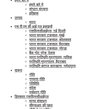
हमारे बारे में
हमारे बारे में
संगठन संरचना
इतिहास
उत्पाद
मुद्रा
एस पी एम सी आई एल इकाइयों
एसपीएमसीआईएल, नई दिल्ली
भारत सरकार टकसाल, मुंबई
भारत सरकार टकसाल, कोलकाता
भारत सरकार टकसाल, हैदराबाद
भारत सरकार टकसाल, नोएडा
बैंक नोट प्रेस, देवास
भारत प्रतिभूति मुद्रणालय, नासिक
प्रतिभूति मुद्रणालय, हैदराबाद
प्रतिभूति कागज कारखाना, नर्मदापुरम
सूचना
नीति
गुणवत्ता नीति
गतिविधि
संदेश
पर्यावरण नीति
डिस्कवर एसपीएमसीआईएल
मानव संसाधन
सीएसआर की पहल