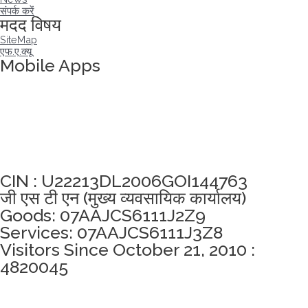
संपर्क करें
मदद विषय
SiteMap
एफ.ए.क्यू
Mobile Apps
अखंडता वचन लेने के लिए यहां क्लिक करें
CIN : U22213DL2006GOI144763
जी एस टी एन (मुख्य व्यवसायिक कार्यालय)
Goods: 07AAJCS6111J2Z9
Services: 07AAJCS6111J3Z8
Visitors Since October 21, 2010 :
4820045