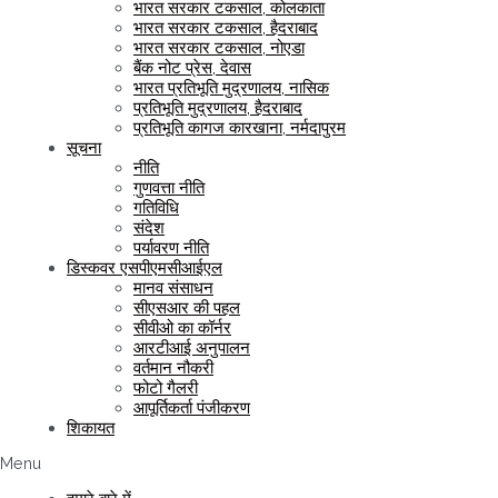
भारत सरकार टकसाल, कोलकाता
भारत सरकार टकसाल, हैदराबाद
भारत सरकार टकसाल, नोएडा
बैंक नोट प्रेस, देवास
भारत प्रतिभूति मुद्रणालय, नासिक
प्रतिभूति मुद्रणालय, हैदराबाद
प्रतिभूति कागज कारखाना, नर्मदापुरम
सूचना
नीति
गुणवत्ता नीति
गतिविधि
संदेश
पर्यावरण नीति
डिस्कवर एसपीएमसीआईएल
मानव संसाधन
सीएसआर की पहल
सीवीओ का कॉर्नर
आरटीआई अनुपालन
वर्तमान नौकरी
फोटो गैलरी
आपूर्तिकर्ता पंजीकरण
शिकायत
Menu