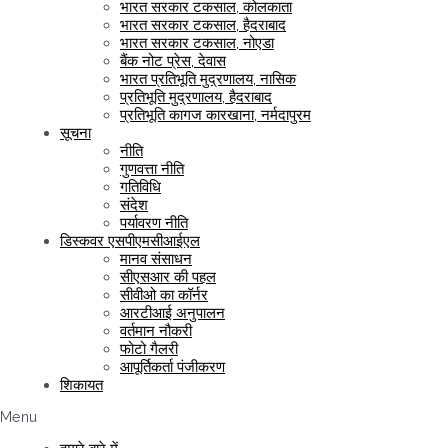
भारत सरकार टकसाल, कोलकाता
भारत सरकार टकसाल, हैदराबाद
भारत सरकार टकसाल, नोएडा
बैंक नोट प्रेस, देवास
भारत प्रतिभूति मुद्रणालय, नासिक
प्रतिभूति मुद्रणालय, हैदराबाद
प्रतिभूति कागज कारखाना, नर्मदापुरम
सूचना
नीति
गुणवत्ता नीति
गतिविधि
संदेश
पर्यावरण नीति
डिस्कवर एसपीएमसीआईएल
मानव संसाधन
सीएसआर की पहल
सीवीओ का कॉर्नर
आरटीआई अनुपालन
वर्तमान नौकरी
फोटो गैलरी
आपूर्तिकर्ता पंजीकरण
शिकायत
Menu