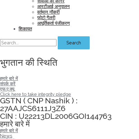
सीवीओ का कॉर्नर
आरटीआई अनुपालन
वर्तमान नौकरी
फोटो गैलरी
आपूर्तिकर्ता पंजीकरण
शिकायत
Search
भुगतान की स्थिति
हमारे बारे में
संपर्क करें
एफ.ए.क्यू
Click here to take integrity pledge
GSTN ( CNP Nashik ) :
27AAJCS6111J3Z6
CIN : U22213DL2006GOI144763
हमारे बारे में
हमारे बारे में
News