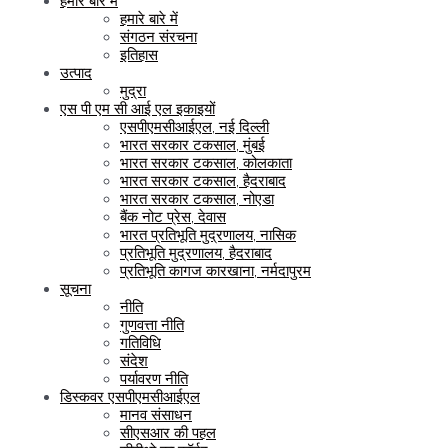
हमारे बारे में
हमारे बारे में
संगठन संरचना
इतिहास
उत्पाद
मुद्रा
एस पी एम सी आई एल इकाइयों
एसपीएमसीआईएल, नई दिल्ली
भारत सरकार टकसाल, मुंबई
भारत सरकार टकसाल, कोलकाता
भारत सरकार टकसाल, हैदराबाद
भारत सरकार टकसाल, नोएडा
बैंक नोट प्रेस, देवास
भारत प्रतिभूति मुद्रणालय, नासिक
प्रतिभूति मुद्रणालय, हैदराबाद
प्रतिभूति कागज कारखाना, नर्मदापुरम
सूचना
नीति
गुणवत्ता नीति
गतिविधि
संदेश
पर्यावरण नीति
डिस्कवर एसपीएमसीआईएल
मानव संसाधन
सीएसआर की पहल