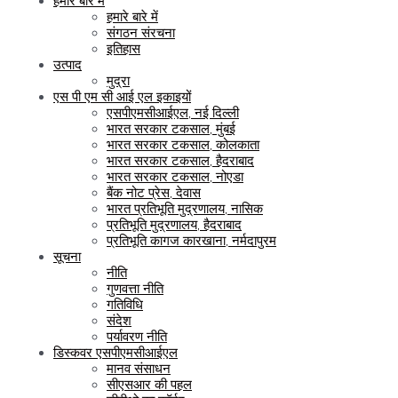
हमारे बारे में
हमारे बारे में
संगठन संरचना
इतिहास
उत्पाद
मुद्रा
एस पी एम सी आई एल इकाइयों
एसपीएमसीआईएल, नई दिल्ली
भारत सरकार टकसाल, मुंबई
भारत सरकार टकसाल, कोलकाता
भारत सरकार टकसाल, हैदराबाद
भारत सरकार टकसाल, नोएडा
बैंक नोट प्रेस, देवास
भारत प्रतिभूति मुद्रणालय, नासिक
प्रतिभूति मुद्रणालय, हैदराबाद
प्रतिभूति कागज कारखाना, नर्मदापुरम
सूचना
नीति
गुणवत्ता नीति
गतिविधि
संदेश
पर्यावरण नीति
डिस्कवर एसपीएमसीआईएल
मानव संसाधन
सीएसआर की पहल