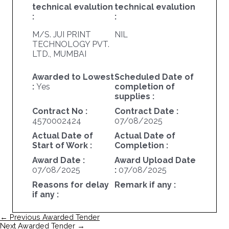
technical evalution
technical evalution
:
:
M/S. JUI PRINT
NIL
TECHNOLOGY PVT.
LTD., MUMBAI
Awarded to Lowest
Scheduled Date of
:
Yes
completion of
supplies :
Contract No :
Contract Date :
4570002424
07/08/2025
Actual Date of
Actual Date of
Start of Work :
Completion :
Award Date :
Award Upload Date
07/08/2025
:
07/08/2025
Reasons for delay
Remark if any :
if any :
पोस्ट
←
Previous Awarded Tender
नेविगेशन
Next Awarded Tender
→