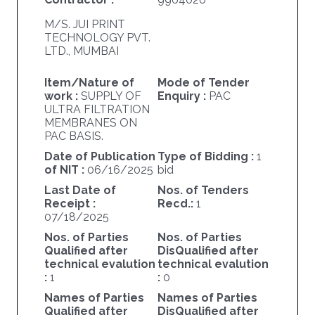
M/S. JUI PRINT
TECHNOLOGY PVT.
LTD., MUMBAI
Item/Nature of
Mode of Tender
work :
SUPPLY OF
Enquiry :
PAC
ULTRA FILTRATION
MEMBRANES ON
PAC BASIS.
Date of Publication
Type of Bidding :
1
of NIT :
06/16/2025
bid
Last Date of
Nos. of Tenders
Receipt :
Recd.:
1
07/18/2025
Nos. of Parties
Nos. of Parties
Qualified after
DisQualified after
technical evalution
technical evalution
:
1
:
0
Names of Parties
Names of Parties
Qualified after
DisQualified after