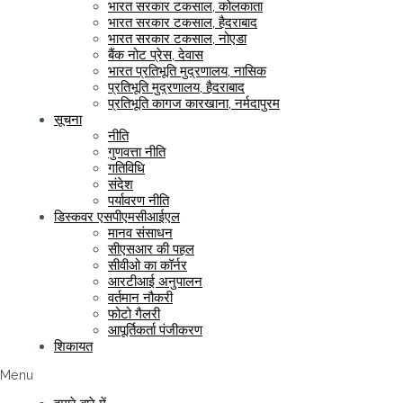
भारत सरकार टकसाल, कोलकाता
भारत सरकार टकसाल, हैदराबाद
भारत सरकार टकसाल, नोएडा
बैंक नोट प्रेस, देवास
भारत प्रतिभूति मुद्रणालय, नासिक
प्रतिभूति मुद्रणालय, हैदराबाद
प्रतिभूति कागज कारखाना, नर्मदापुरम
सूचना
नीति
गुणवत्ता नीति
गतिविधि
संदेश
पर्यावरण नीति
डिस्कवर एसपीएमसीआईएल
मानव संसाधन
सीएसआर की पहल
सीवीओ का कॉर्नर
आरटीआई अनुपालन
वर्तमान नौकरी
फोटो गैलरी
आपूर्तिकर्ता पंजीकरण
शिकायत
Menu