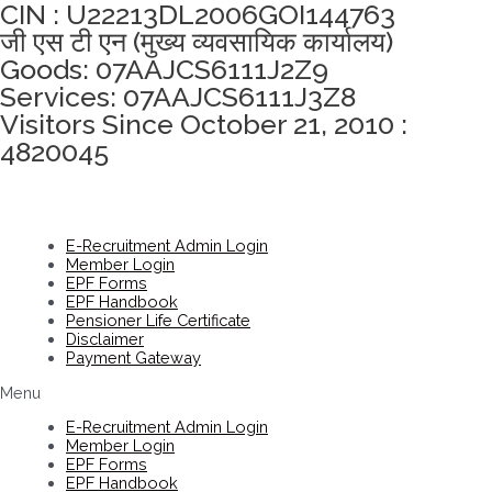
CIN : U22213DL2006GOI144763
जी एस टी एन (मुख्य व्यवसायिक कार्यालय)
Goods: 07AAJCS6111J2Z9
Services: 07AAJCS6111J3Z8
Visitors Since October 21, 2010 :
4820045
E-Recruitment Admin Login
Member Login
EPF Forms
EPF Handbook
Pensioner Life Certificate
Disclaimer
Payment Gateway
Menu
E-Recruitment Admin Login
Member Login
EPF Forms
EPF Handbook