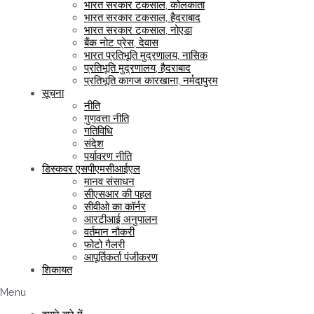
भारत सरकार टकसाल, कोलकाता
भारत सरकार टकसाल, हैदराबाद
भारत सरकार टकसाल, नोएडा
बैंक नोट प्रेस, देवास
भारत प्रतिभूति मुद्रणालय, नासिक
प्रतिभूति मुद्रणालय, हैदराबाद
प्रतिभूति कागज कारखाना, नर्मदापुरम
सूचना
नीति
गुणवत्ता नीति
गतिविधि
संदेश
पर्यावरण नीति
डिस्कवर एसपीएमसीआईएल
मानव संसाधन
सीएसआर की पहल
सीवीओ का कॉर्नर
आरटीआई अनुपालन
वर्तमान नौकरी
फोटो गैलरी
आपूर्तिकर्ता पंजीकरण
शिकायत
Menu