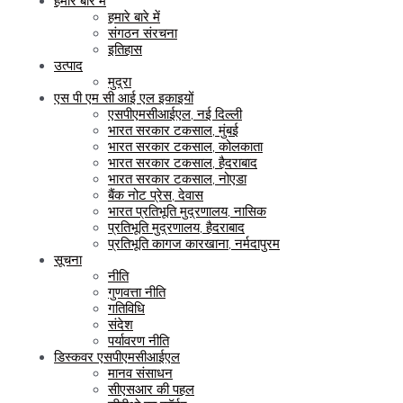
हमारे बारे में
हमारे बारे में
संगठन संरचना
इतिहास
उत्पाद
मुद्रा
एस पी एम सी आई एल इकाइयों
एसपीएमसीआईएल, नई दिल्ली
भारत सरकार टकसाल, मुंबई
भारत सरकार टकसाल, कोलकाता
भारत सरकार टकसाल, हैदराबाद
भारत सरकार टकसाल, नोएडा
बैंक नोट प्रेस, देवास
भारत प्रतिभूति मुद्रणालय, नासिक
प्रतिभूति मुद्रणालय, हैदराबाद
प्रतिभूति कागज कारखाना, नर्मदापुरम
सूचना
नीति
गुणवत्ता नीति
गतिविधि
संदेश
पर्यावरण नीति
डिस्कवर एसपीएमसीआईएल
मानव संसाधन
सीएसआर की पहल