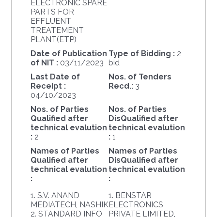
ELECTRONIC SPARE
PARTS FOR
EFFLUENT
TREATEMENT
PLANT(ETP)
Date of Publication
Type of Bidding :
2
of NIT :
03/11/2023
bid
Last Date of
Nos. of Tenders
Receipt :
Recd.:
3
04/10/2023
Nos. of Parties
Nos. of Parties
Qualified after
DisQualified after
technical evalution
technical evalution
:
2
:
1
Names of Parties
Names of Parties
Qualified after
DisQualified after
technical evalution
technical evalution
:
:
1. S.V. ANAND
1. BENSTAR
MEDIATECH, NASHIK
ELECTRONICS
2. STANDARD INFO
PRIVATE LIMITED,