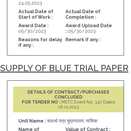
24.05.2023
Actual Date of
Actual Date of
Start of Work :
Completion :
Award Date :
Award Upload Date
05/30/2023
:
05/30/2023
Reasons for delay
Remark if any :
if any :
SUPPLY OF BLUE TRIAL PAPER
DETAILS OF CONTRACT/PURCHASES
CONCLUDED
FOR TENDER NO :
MSTC Event No. 347 Dated
06.01.2023
Unit Name :
चलार्थ पत्र मुद्रणालय, नासिक
Name of
Value of Contract :