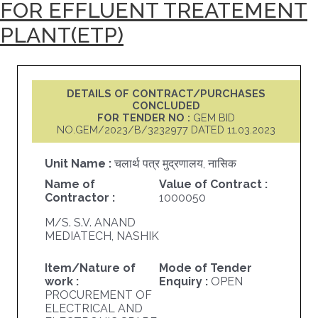
FOR EFFLUENT TREATEMENT
PLANT(ETP)
DETAILS OF CONTRACT/PURCHASES
CONCLUDED
FOR TENDER NO :
GEM BID
NO.GEM/2023/B/3232977 DATED 11.03.2023
Unit Name :
चलार्थ पत्र मुद्रणालय, नासिक
Name of
Value of Contract :
Contractor :
1000050
M/S. S.V. ANAND
MEDIATECH, NASHIK
Item/Nature of
Mode of Tender
work :
Enquiry :
OPEN
PROCUREMENT OF
ELECTRICAL AND