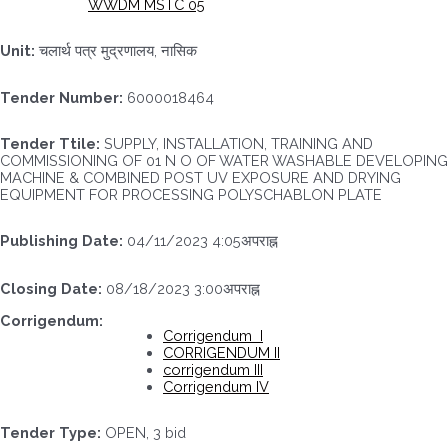
WWDM MSTC 05
Unit:
चलार्थ पत्र मुद्रणालय, नासिक
Tender Number:
6000018464
Tender Ttile:
SUPPLY, INSTALLATION, TRAINING AND
COMMISSIONING OF 01 N O OF WATER WASHABLE DEVELOPING
MACHINE & COMBINED POST UV EXPOSURE AND DRYING
EQUIPMENT FOR PROCESSING POLYSCHABLON PLATE
Publishing Date:
04/11/2023 4:05अपराह्न
Closing Date:
08/18/2023 3:00अपराह्न
Corrigendum:
Corrigendum I
CORRIGENDUM II
corrigendum III
Corrigendum IV
Tender Type:
OPEN, 3 bid