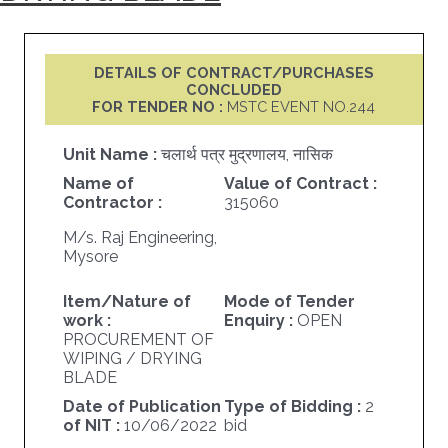
DETAILS OF CONTRACT/PURCHASES
CONCLUDED
FOR TENDER NO :
MSTC EVENT NO.244
Unit Name :
चलार्थ पत्र मुद्रणालय, नासिक
Name of
Value of Contract :
Contractor :
315060
M/s. Raj Engineering,
Mysore
Item/Nature of
Mode of Tender
work :
Enquiry :
OPEN
PROCUREMENT OF
WIPING / DRYING
BLADE
Date of Publication
Type of Bidding :
2
of NIT :
10/06/2022
bid