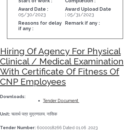
Start of Work :
Completion :
Award Date :
Award Upload Date
05/30/2023
:
05/31/2023
Reasons for delay
Remark if any :
if any :
Hiring Of Agency For Physical
Clinical / Medical Examination
With Certificate Of Fitness Of
CNP Employees
Downloads:
Tender Document
Unit:
चलार्थ पत्र मुद्रणालय, नासिक
Tender Number:
6000018266 Dated 01.06 .2023