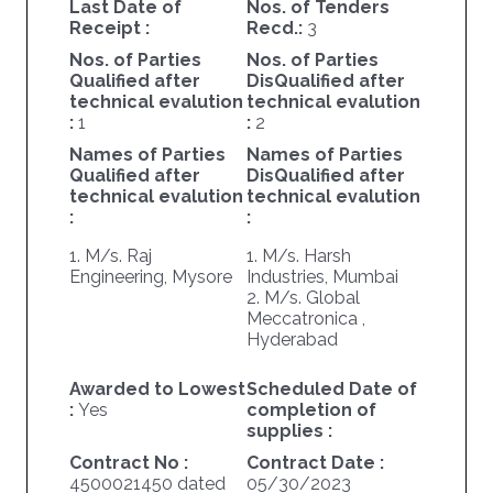
Last Date of
Nos. of Tenders
Receipt :
Recd.:
3
Nos. of Parties
Nos. of Parties
Qualified after
DisQualified after
technical evalution
technical evalution
:
1
:
2
Names of Parties
Names of Parties
Qualified after
DisQualified after
technical evalution
technical evalution
:
:
1. M/s. Raj
1. M/s. Harsh
Engineering, Mysore
Industries, Mumbai
2. M/s. Global
Meccatronica ,
Hyderabad
Awarded to Lowest
Scheduled Date of
:
Yes
completion of
supplies :
Contract No :
Contract Date :
4500021450 dated
05/30/2023