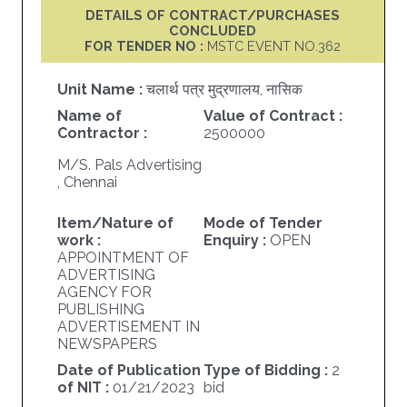
DETAILS OF CONTRACT/PURCHASES
CONCLUDED
FOR TENDER NO :
MSTC EVENT NO.362
Unit Name :
चलार्थ पत्र मुद्रणालय, नासिक
Name of
Value of Contract :
Contractor :
2500000
M/S. Pals Advertising
, Chennai
Item/Nature of
Mode of Tender
work :
Enquiry :
OPEN
APPOINTMENT OF
ADVERTISING
AGENCY FOR
PUBLISHING
ADVERTISEMENT IN
NEWSPAPERS
Date of Publication
Type of Bidding :
2
of NIT :
01/21/2023
bid