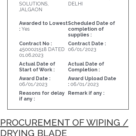
SOLUTIONS,
DELHI
JALGAON
Awarded to Lowest
Scheduled Date of
:
Yes
completion of
supplies :
Contract No :
Contract Date :
4500021518 DATED
06/01/2023
01.06.2023
Actual Date of
Actual Date of
Start of Work :
Completion :
Award Date :
Award Upload Date
06/01/2023
:
06/01/2023
Reasons for delay
Remark if any :
if any :
PROCUREMENT OF WIPING /
DRYING BLADE