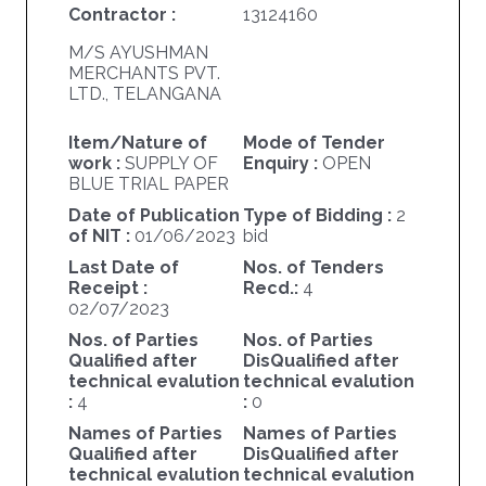
Contractor :
13124160
M/S AYUSHMAN
MERCHANTS PVT.
LTD., TELANGANA
Item/Nature of
Mode of Tender
work :
SUPPLY OF
Enquiry :
OPEN
BLUE TRIAL PAPER
Date of Publication
Type of Bidding :
2
of NIT :
01/06/2023
bid
Last Date of
Nos. of Tenders
Receipt :
Recd.:
4
02/07/2023
Nos. of Parties
Nos. of Parties
Qualified after
DisQualified after
technical evalution
technical evalution
:
4
:
0
Names of Parties
Names of Parties
Qualified after
DisQualified after
technical evalution
technical evalution