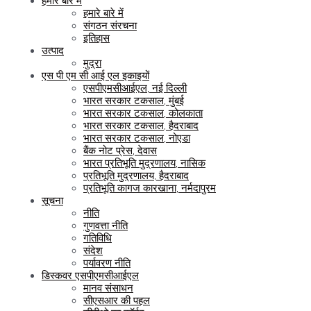
हमारे बारे में
हमारे बारे में
संगठन संरचना
इतिहास
उत्पाद
मुद्रा
एस पी एम सी आई एल इकाइयों
एसपीएमसीआईएल, नई दिल्ली
भारत सरकार टकसाल, मुंबई
भारत सरकार टकसाल, कोलकाता
भारत सरकार टकसाल, हैदराबाद
भारत सरकार टकसाल, नोएडा
बैंक नोट प्रेस, देवास
भारत प्रतिभूति मुद्रणालय, नासिक
प्रतिभूति मुद्रणालय, हैदराबाद
प्रतिभूति कागज कारखाना, नर्मदापुरम
सूचना
नीति
गुणवत्ता नीति
गतिविधि
संदेश
पर्यावरण नीति
डिस्कवर एसपीएमसीआईएल
मानव संसाधन
सीएसआर की पहल