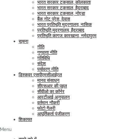
भारत सरकार टकसाल, कोलकाता
भारत सरकार टकसाल, हैदराबाद
भारत सरकार टकसाल, नोएडा
बैंक नोट प्रेस, देवास
भारत प्रतिभूति मुद्रणालय, नासिक
प्रतिभूति मुद्रणालय, हैदराबाद
प्रतिभूति कागज कारखाना, नर्मदापुरम
सूचना
नीति
गुणवत्ता नीति
गतिविधि
संदेश
पर्यावरण नीति
डिस्कवर एसपीएमसीआईएल
मानव संसाधन
सीएसआर की पहल
सीवीओ का कॉर्नर
आरटीआई अनुपालन
वर्तमान नौकरी
फोटो गैलरी
आपूर्तिकर्ता पंजीकरण
शिकायत
Menu