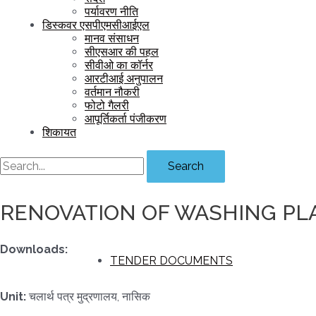
पर्यावरण नीति
डिस्कवर एसपीएमसीआईएल
मानव संसाधन
सीएसआर की पहल
सीवीओ का कॉर्नर
आरटीआई अनुपालन
वर्तमान नौकरी
फोटो गैलरी
आपूर्तिकर्ता पंजीकरण
शिकायत
Search
RENOVATION OF WASHING PLA
Downloads:
TENDER DOCUMENTS
Unit:
चलार्थ पत्र मुद्रणालय, नासिक