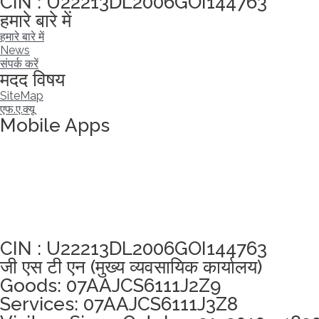
CIN : U22213DL2006GOI144763
हमारे बारे में
हमारे बारे में
News
संपर्क करें
मदद विषय
SiteMap
एफ.ए.क्यू
Mobile Apps
अखंडता वचन लेने के लिए यहां क्लिक करें
CIN : U22213DL2006GOI144763
जी एस टी एन (मुख्य व्यवसायिक कार्यालय)
Goods: 07AAJCS6111J2Z9
Services: 07AAJCS6111J3Z8