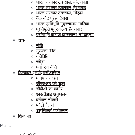
भारत सरकार टकसाल, कोलकाता
भारत सरकार टकसाल, हैदराबाद
भारत सरकार टकसाल, नोएडा
बैंक नोट प्रेस, देवास
भारत प्रतिभूति मुद्रणालय, नासिक
प्रतिभूति मुद्रणालय, हैदराबाद
प्रतिभूति कागज कारखाना, नर्मदापुरम
सूचना
नीति
गुणवत्ता नीति
गतिविधि
संदेश
पर्यावरण नीति
डिस्कवर एसपीएमसीआईएल
मानव संसाधन
सीएसआर की पहल
सीवीओ का कॉर्नर
आरटीआई अनुपालन
वर्तमान नौकरी
फोटो गैलरी
आपूर्तिकर्ता पंजीकरण
शिकायत
Menu