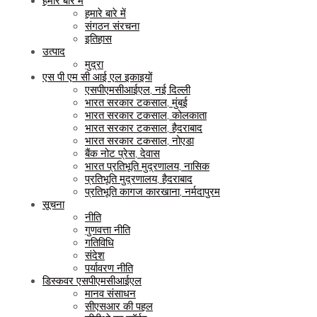
हमारे बारे में
हमारे बारे में
संगठन संरचना
इतिहास
उत्पाद
मुद्रा
एस पी एम सी आई एल इकाइयों
एसपीएमसीआईएल, नई दिल्ली
भारत सरकार टकसाल, मुंबई
भारत सरकार टकसाल, कोलकाता
भारत सरकार टकसाल, हैदराबाद
भारत सरकार टकसाल, नोएडा
बैंक नोट प्रेस, देवास
भारत प्रतिभूति मुद्रणालय, नासिक
प्रतिभूति मुद्रणालय, हैदराबाद
प्रतिभूति कागज कारखाना, नर्मदापुरम
सूचना
नीति
गुणवत्ता नीति
गतिविधि
संदेश
पर्यावरण नीति
डिस्कवर एसपीएमसीआईएल
मानव संसाधन
सीएसआर की पहल