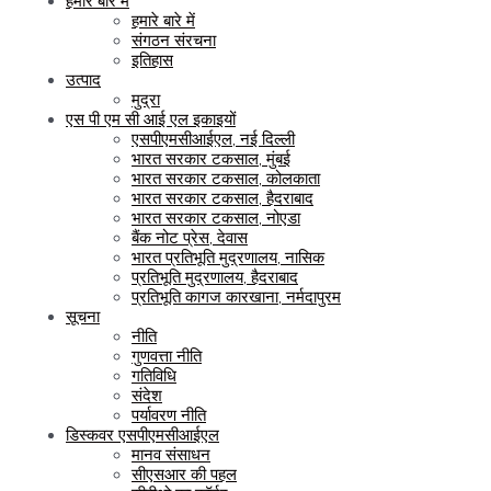
हमारे बारे में
हमारे बारे में
संगठन संरचना
इतिहास
उत्पाद
मुद्रा
एस पी एम सी आई एल इकाइयों
एसपीएमसीआईएल, नई दिल्ली
भारत सरकार टकसाल, मुंबई
भारत सरकार टकसाल, कोलकाता
भारत सरकार टकसाल, हैदराबाद
भारत सरकार टकसाल, नोएडा
बैंक नोट प्रेस, देवास
भारत प्रतिभूति मुद्रणालय, नासिक
प्रतिभूति मुद्रणालय, हैदराबाद
प्रतिभूति कागज कारखाना, नर्मदापुरम
सूचना
नीति
गुणवत्ता नीति
गतिविधि
संदेश
पर्यावरण नीति
डिस्कवर एसपीएमसीआईएल
मानव संसाधन
सीएसआर की पहल