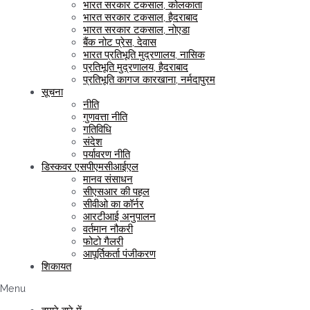
भारत सरकार टकसाल, कोलकाता
भारत सरकार टकसाल, हैदराबाद
भारत सरकार टकसाल, नोएडा
बैंक नोट प्रेस, देवास
भारत प्रतिभूति मुद्रणालय, नासिक
प्रतिभूति मुद्रणालय, हैदराबाद
प्रतिभूति कागज कारखाना, नर्मदापुरम
सूचना
नीति
गुणवत्ता नीति
गतिविधि
संदेश
पर्यावरण नीति
डिस्कवर एसपीएमसीआईएल
मानव संसाधन
सीएसआर की पहल
सीवीओ का कॉर्नर
आरटीआई अनुपालन
वर्तमान नौकरी
फोटो गैलरी
आपूर्तिकर्ता पंजीकरण
शिकायत
Menu