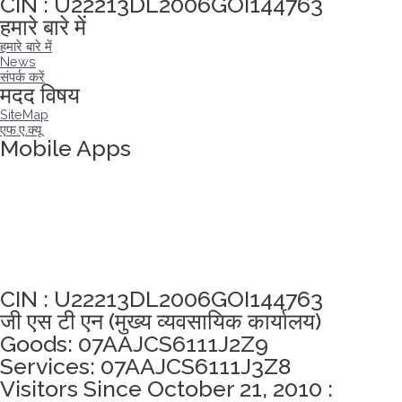
CIN : U22213DL2006GOI144763
हमारे बारे में
हमारे बारे में
News
संपर्क करें
मदद विषय
SiteMap
एफ.ए.क्यू
Mobile Apps
अखंडता वचन लेने के लिए यहां क्लिक करें
CIN : U22213DL2006GOI144763
जी एस टी एन (मुख्य व्यवसायिक कार्यालय)
Goods: 07AAJCS6111J2Z9
Services: 07AAJCS6111J3Z8
Visitors Since October 21, 2010 :