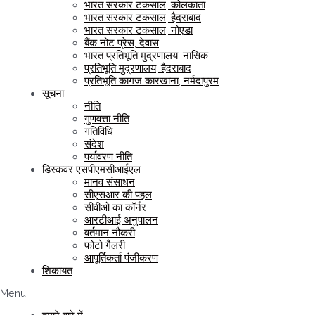
भारत सरकार टकसाल, कोलकाता
भारत सरकार टकसाल, हैदराबाद
भारत सरकार टकसाल, नोएडा
बैंक नोट प्रेस, देवास
भारत प्रतिभूति मुद्रणालय, नासिक
प्रतिभूति मुद्रणालय, हैदराबाद
प्रतिभूति कागज कारखाना, नर्मदापुरम
सूचना
नीति
गुणवत्ता नीति
गतिविधि
संदेश
पर्यावरण नीति
डिस्कवर एसपीएमसीआईएल
मानव संसाधन
सीएसआर की पहल
सीवीओ का कॉर्नर
आरटीआई अनुपालन
वर्तमान नौकरी
फोटो गैलरी
आपूर्तिकर्ता पंजीकरण
शिकायत
Menu