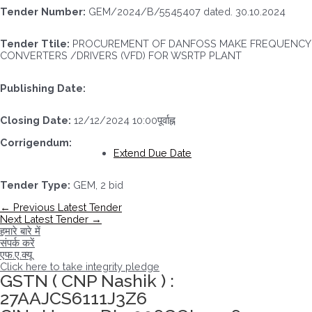
Tender Number:
GEM/2024/B/5545407 dated. 30.10.2024
Tender Ttile:
PROCUREMENT OF DANFOSS MAKE FREQUENCY
CONVERTERS /DRIVERS (VFD) FOR WSRTP PLANT
Publishing Date:
Closing Date:
12/12/2024 10:00पूर्वाह्न
Corrigendum:
Extend Due Date
Tender Type:
GEM, 2 bid
पोस्ट
←
Previous Latest Tender
नेविगेशन
Next Latest Tender
→
हमारे बारे में
संपर्क करें
एफ.ए.क्यू
Click here to take integrity pledge
GSTN ( CNP Nashik ) :
27AAJCS6111J3Z6