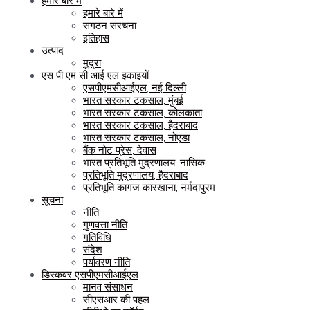
हमारे बारे में
हमारे बारे में
संगठन संरचना
इतिहास
उत्पाद
मुद्रा
एस पी एम सी आई एल इकाइयों
एसपीएमसीआईएल, नई दिल्ली
भारत सरकार टकसाल, मुंबई
भारत सरकार टकसाल, कोलकाता
भारत सरकार टकसाल, हैदराबाद
भारत सरकार टकसाल, नोएडा
बैंक नोट प्रेस, देवास
भारत प्रतिभूति मुद्रणालय, नासिक
प्रतिभूति मुद्रणालय, हैदराबाद
प्रतिभूति कागज कारखाना, नर्मदापुरम
सूचना
नीति
गुणवत्ता नीति
गतिविधि
संदेश
पर्यावरण नीति
डिस्कवर एसपीएमसीआईएल
मानव संसाधन
सीएसआर की पहल