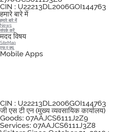
CIN : U22213DL2006GOI144763
हमारे बारे में
हमारे बारे में
News
संपर्क करें
मदद विषय
SiteMap
एफ.ए.क्यू
Mobile Apps
अखंडता वचन लेने के लिए यहां क्लिक करें
CIN : U22213DL2006GOI144763
जी एस टी एन (मुख्य व्यवसायिक कार्यालय)
Goods: 07AAJCS6111J2Z9
Services: 07AAJCS6111J3Z8