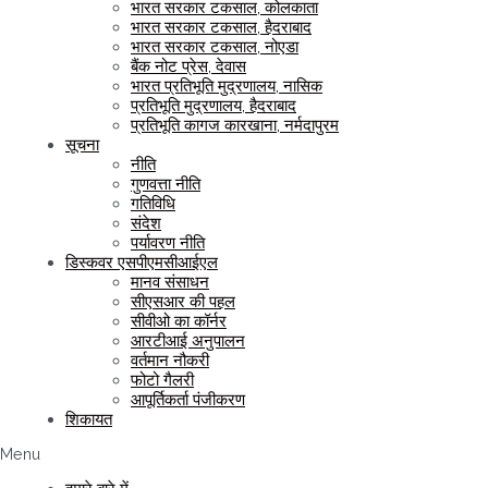
भारत सरकार टकसाल, कोलकाता
भारत सरकार टकसाल, हैदराबाद
भारत सरकार टकसाल, नोएडा
बैंक नोट प्रेस, देवास
भारत प्रतिभूति मुद्रणालय, नासिक
प्रतिभूति मुद्रणालय, हैदराबाद
प्रतिभूति कागज कारखाना, नर्मदापुरम
सूचना
नीति
गुणवत्ता नीति
गतिविधि
संदेश
पर्यावरण नीति
डिस्कवर एसपीएमसीआईएल
मानव संसाधन
सीएसआर की पहल
सीवीओ का कॉर्नर
आरटीआई अनुपालन
वर्तमान नौकरी
फोटो गैलरी
आपूर्तिकर्ता पंजीकरण
शिकायत
Menu