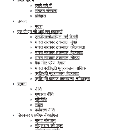
हमारे बारे में
हमारे बारे में
संगठन संरचना
इतिहास
उत्पाद
मुद्रा
एस पी एम सी आई एल इकाइयों
एसपीएमसीआईएल, नई दिल्ली
भारत सरकार टकसाल, मुंबई
भारत सरकार टकसाल, कोलकाता
भारत सरकार टकसाल, हैदराबाद
भारत सरकार टकसाल, नोएडा
बैंक नोट प्रेस, देवास
भारत प्रतिभूति मुद्रणालय, नासिक
प्रतिभूति मुद्रणालय, हैदराबाद
प्रतिभूति कागज कारखाना, नर्मदापुरम
सूचना
नीति
गुणवत्ता नीति
गतिविधि
संदेश
पर्यावरण नीति
डिस्कवर एसपीएमसीआईएल
मानव संसाधन
सीएसआर की पहल