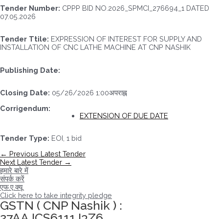
Tender Number:
CPPP BID NO.2026_SPMCI_276694_1 DATED
07.05.2026
Tender Ttile:
EXPRESSION OF INTEREST FOR SUPPLY AND
INSTALLATION OF CNC LATHE MACHINE AT CNP NASHIK
Publishing Date:
Closing Date:
05/26/2026 1:00अपराह्न
Corrigendum:
EXTENSION OF DUE DATE
Tender Type:
EOI, 1 bid
पोस्ट
←
Previous Latest Tender
नेविगेशन
Next Latest Tender
→
हमारे बारे में
संपर्क करें
एफ.ए.क्यू
Click here to take integrity pledge
GSTN ( CNP Nashik ) :
27AAJCS6111J3Z6