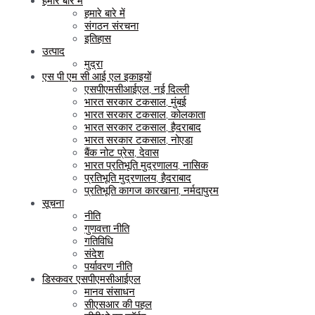
हमारे बारे में
हमारे बारे में
संगठन संरचना
इतिहास
उत्पाद
मुद्रा
एस पी एम सी आई एल इकाइयों
एसपीएमसीआईएल, नई दिल्ली
भारत सरकार टकसाल, मुंबई
भारत सरकार टकसाल, कोलकाता
भारत सरकार टकसाल, हैदराबाद
भारत सरकार टकसाल, नोएडा
बैंक नोट प्रेस, देवास
भारत प्रतिभूति मुद्रणालय, नासिक
प्रतिभूति मुद्रणालय, हैदराबाद
प्रतिभूति कागज कारखाना, नर्मदापुरम
सूचना
नीति
गुणवत्ता नीति
गतिविधि
संदेश
पर्यावरण नीति
डिस्कवर एसपीएमसीआईएल
मानव संसाधन
सीएसआर की पहल