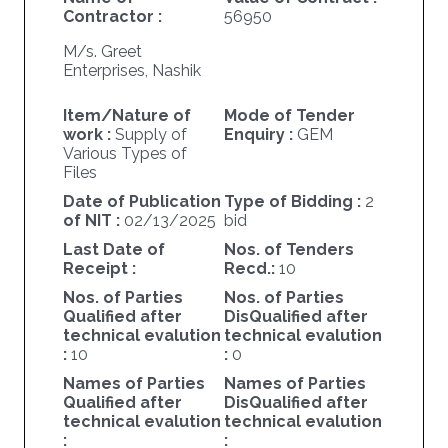
Contractor :
56950
M/s. Greet
Enterprises, Nashik
Item/Nature of
Mode of Tender
work :
Supply of
Enquiry :
GEM
Various Types of
Files
Date of Publication
Type of Bidding :
2
of NIT :
02/13/2025
bid
Last Date of
Nos. of Tenders
Receipt :
Recd.:
10
Nos. of Parties
Nos. of Parties
Qualified after
DisQualified after
technical evalution
technical evalution
:
10
:
0
Names of Parties
Names of Parties
Qualified after
DisQualified after
technical evalution
technical evalution
:
: