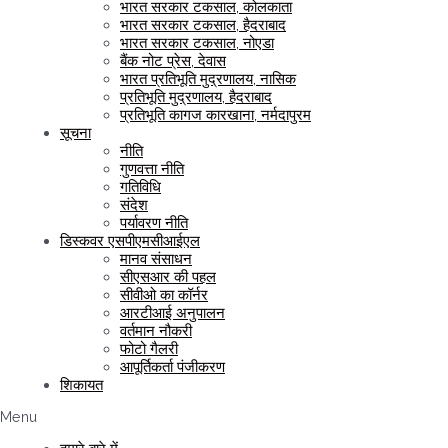
भारत सरकार टकसाल, कोलकाता
भारत सरकार टकसाल, हैदराबाद
भारत सरकार टकसाल, नोएडा
बैंक नोट प्रेस, देवास
भारत प्रतिभूति मुद्रणालय, नासिक
प्रतिभूति मुद्रणालय, हैदराबाद
प्रतिभूति कागज कारखाना, नर्मदापुरम
सूचना
नीति
गुणवत्ता नीति
गतिविधि
संदेश
पर्यावरण नीति
डिस्कवर एसपीएमसीआईएल
मानव संसाधन
सीएसआर की पहल
सीवीओ का कॉर्नर
आरटीआई अनुपालन
वर्तमान नौकरी
फोटो गैलरी
आपूर्तिकर्ता पंजीकरण
शिकायत
Menu