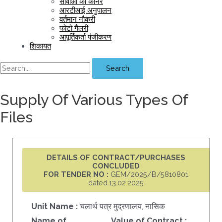
सीवीओ का कॉर्नर
आरटीआई अनुपालन
वर्तमान नौकरी
फोटो गैलरी
आपूर्तिकर्ता पंजीकरण
शिकायत
Search
Supply Of Various Types Of
Files
DETAILS OF CONTRACT/PURCHASES
CONCLUDED
FOR TENDER NO :
GEM/2025/B/5810801
dated.13.02.2025
Unit Name :
चलार्थ पत्र मुद्रणालय, नासिक
Name of
Value of Contract :