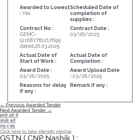
Awarded to Lowest
Scheduled Date of
:
Yes
completion of
supplies :
Contract No :
Contract Date :
GEMC-
03/26/2025
511687781217695
dated.26.03.2025
Actual Date of
Actual Date of
Start of Work :
Completion :
Award Date :
Award Upload Date
03/26/2025
:
03/26/2025
Reasons for delay
Remark if any :
if any :
पोस्ट
←
Previous Awarded Tender
नेविगेशन
Next Awarded Tender
→
हमारे बारे में
संपर्क करें
एफ.ए.क्यू
Click here to take integrity pledge
GSTN ( CNP Nashik ) :