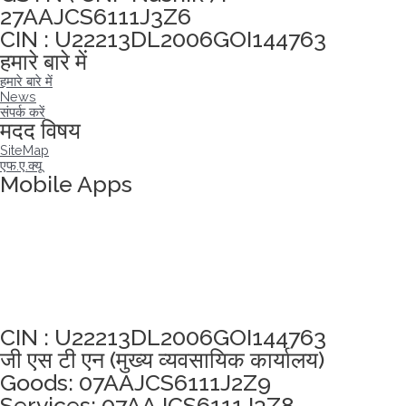
27AAJCS6111J3Z6
CIN : U22213DL2006GOI144763
हमारे बारे में
हमारे बारे में
News
संपर्क करें
मदद विषय
SiteMap
एफ.ए.क्यू
Mobile Apps
अखंडता वचन लेने के लिए यहां क्लिक करें
CIN : U22213DL2006GOI144763
जी एस टी एन (मुख्य व्यवसायिक कार्यालय)
Goods: 07AAJCS6111J2Z9
Services: 07AAJCS6111J3Z8