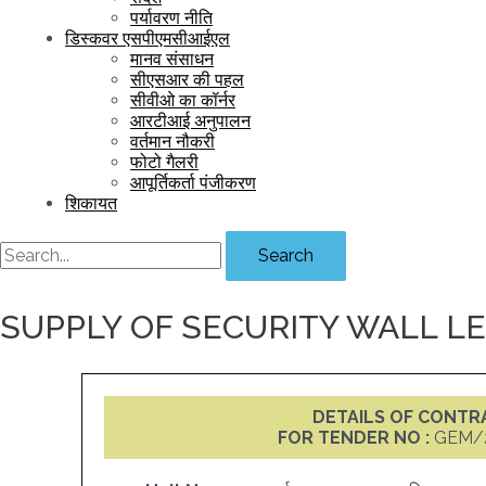
पर्यावरण नीति
डिस्कवर एसपीएमसीआईएल
मानव संसाधन
सीएसआर की पहल
सीवीओ का कॉर्नर
आरटीआई अनुपालन
वर्तमान नौकरी
फोटो गैलरी
आपूर्तिकर्ता पंजीकरण
शिकायत
Search
SUPPLY OF SECURITY WALL L
DETAILS OF CONT
FOR TENDER NO :
GEM/2