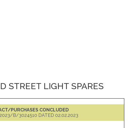
ED STREET LIGHT SPARES
RACT/PURCHASES CONCLUDED
023/B/3024510 DATED 02.02.2023