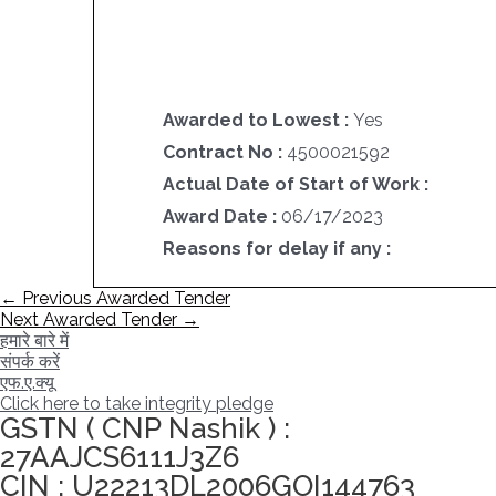
Awarded to Lowest :
Yes
Contract No :
4500021592
Actual Date of Start of Work :
Award Date :
06/17/2023
Reasons for delay if any :
पोस्ट
←
Previous Awarded Tender
नेविगेशन
Next Awarded Tender
→
हमारे बारे में
संपर्क करें
एफ.ए.क्यू
Click here to take integrity pledge
GSTN ( CNP Nashik ) :
27AAJCS6111J3Z6
CIN : U22213DL2006GOI144763