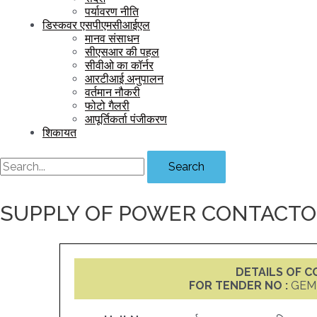
पर्यावरण नीति
डिस्कवर एसपीएमसीआईएल
मानव संसाधन
सीएसआर की पहल
सीवीओ का कॉर्नर
आरटीआई अनुपालन
वर्तमान नौकरी
फोटो गैलरी
आपूर्तिकर्ता पंजीकरण
शिकायत
Search
SUPPLY OF POWER CONTACT
DETAILS OF 
FOR TENDER NO :
GEM 