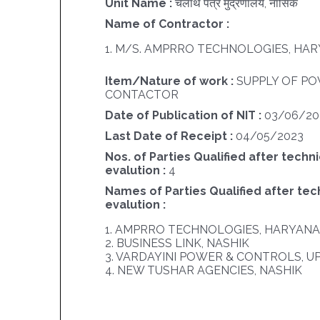
Unit Name :
चलार्थ पत्र मुद्रणालय, नासिक
Name of Contractor :
1. M/S. AMPRRO TECHNOLOGIES, HA
Item/Nature of work :
SUPPLY OF P
CONTACTOR
Date of Publication of NIT :
03/06/20
Last Date of Receipt :
04/05/2023
Nos. of Parties Qualified after techni
evalution :
4
Names of Parties Qualified after tec
evalution :
1. AMPRRO TECHNOLOGIES, HARYANA
2. BUSINESS LINK, NASHIK
3. VARDAYINI POWER & CONTROLS, U
4. NEW TUSHAR AGENCIES, NASHIK