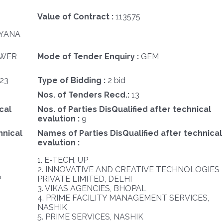
Value of Contract :
113575
RYANA
OWER
Mode of Tender Enquiry :
GEM
23
Type of Bidding :
2 bid
Nos. of Tenders Recd.:
13
cal
Nos. of Parties DisQualified after technical
evalution :
9
hnical
Names of Parties DisQualified after technical
evalution :
1. E-TECH, UP
2. INNOVATIVE AND CREATIVE TECHNOLOGIES
P
PRIVATE LIMITED, DELHI
3. VIKAS AGENCIES, BHOPAL
4. PRIME FACILITY MANAGEMENT SERVICES,
NASHIK
5. PRIME SERVICES, NASHIK