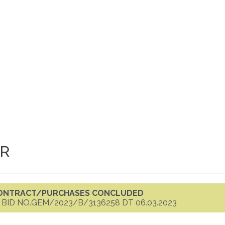
OR
CONTRACT/PURCHASES CONCLUDED
BID NO.GEM/2023/B/3136258 DT 06.03.2023