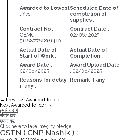
Awarded to Lowest
Scheduled Date of
:
Yes
completion of
supplies :
Contract No :
Contract Date :
GEMC-
02/06/2025
511687761861410
Actual Date of
Actual Date of
Start of Work :
Completion :
Award Date :
Award Upload Date
02/06/2025
:
02/06/2025
Reasons for delay
Remark if any :
if any :
पोस्ट
←
Previous Awarded Tender
नेविगेशन
Next Awarded Tender
→
हमारे बारे में
संपर्क करें
एफ.ए.क्यू
Click here to take integrity pledge
GSTN ( CNP Nashik ) :