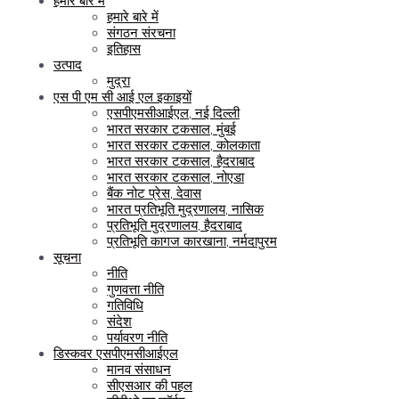
हमारे बारे में
हमारे बारे में
संगठन संरचना
इतिहास
उत्पाद
मुद्रा
एस पी एम सी आई एल इकाइयों
एसपीएमसीआईएल, नई दिल्ली
भारत सरकार टकसाल, मुंबई
भारत सरकार टकसाल, कोलकाता
भारत सरकार टकसाल, हैदराबाद
भारत सरकार टकसाल, नोएडा
बैंक नोट प्रेस, देवास
भारत प्रतिभूति मुद्रणालय, नासिक
प्रतिभूति मुद्रणालय, हैदराबाद
प्रतिभूति कागज कारखाना, नर्मदापुरम
सूचना
नीति
गुणवत्ता नीति
गतिविधि
संदेश
पर्यावरण नीति
डिस्कवर एसपीएमसीआईएल
मानव संसाधन
सीएसआर की पहल