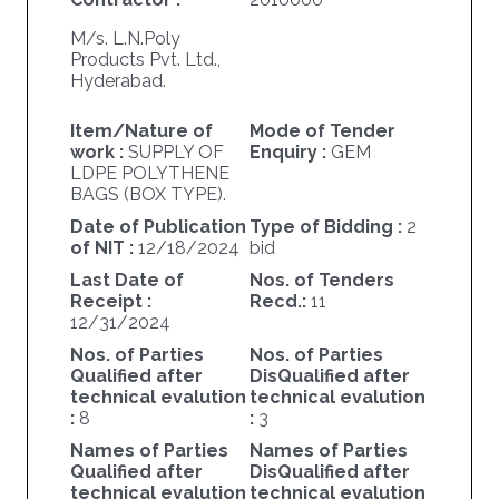
M/s. L.N.Poly
Products Pvt. Ltd.,
Hyderabad.
Item/Nature of
Mode of Tender
work :
SUPPLY OF
Enquiry :
GEM
LDPE POLYTHENE
BAGS (BOX TYPE).
Date of Publication
Type of Bidding :
2
of NIT :
12/18/2024
bid
Last Date of
Nos. of Tenders
Receipt :
Recd.:
11
12/31/2024
Nos. of Parties
Nos. of Parties
Qualified after
DisQualified after
technical evalution
technical evalution
:
8
:
3
Names of Parties
Names of Parties
Qualified after
DisQualified after
technical evalution
technical evalution