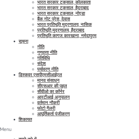
भारत सरकार टकसाल, कोलकाता
भारत सरकार टकसाल, हैदराबाद
भारत सरकार टकसाल, नोएडा
बैंक नोट प्रेस, देवास
भारत प्रतिभूति मुद्रणालय, नासिक
प्रतिभूति मुद्रणालय, हैदराबाद
प्रतिभूति कागज कारखाना, नर्मदापुरम
सूचना
नीति
गुणवत्ता नीति
गतिविधि
संदेश
पर्यावरण नीति
डिस्कवर एसपीएमसीआईएल
मानव संसाधन
सीएसआर की पहल
सीवीओ का कॉर्नर
आरटीआई अनुपालन
वर्तमान नौकरी
फोटो गैलरी
आपूर्तिकर्ता पंजीकरण
शिकायत
Menu