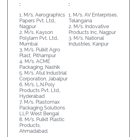
:
:
1. M/s. Aerographics
1. M/s. AV Enterprises,
Papers Pvt. Ltd.,
Telangana
Nagpur
2. M/s. Indovative
2. M/s. Kayson
Products Inc, Nagpur
Polylam Pvt. Ltd.,
3. M/s. National
Mumbai
Industries, Kanpur
3. M/s. Pulkit Agro
Plast, Pithampur
4. M/s. ACME
Packaging, Nashik
5. M/s. Atul Industrial
Corporation, Jabalpur
6. M/s. L.N.Poly
Products Pvt. Ltd.,
Hyderabad
7. M/s. Plastomax
Packaging Solutions
LLP, West Bengal
8. M/s. Pulkit Plastic
Products,
Ahmadabad.