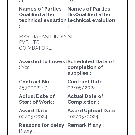
:
1
:
0
Names of Parties
Names of Parties
Qualified after
DisQualified after
technical evalution
technical evalution
:
:
M/S. HABASIT INDIA
NIL
PVT. LTD.,
COIMBATORE
Awarded to Lowest
Scheduled Date of
:
Yes
completion of
supplies :
Contract No :
Contract Date :
4570002147
02/05/2024
Actual Date of
Actual Date of
Start of Work :
Completion :
Award Date :
Award Upload Date
02/05/2024
:
02/05/2024
Reasons for delay
Remark if any :
if any :