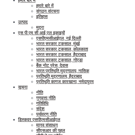
हमारे बारे में
हमारे बारे में
संगठन संरचना
इतिहास
उत्पाद
मुद्रा
एस पी एम सी आई एल इकाइयों
एसपीएमसीआईएल, नई दिल्ली
भारत सरकार टकसाल, मुंबई
भारत सरकार टकसाल, कोलकाता
भारत सरकार टकसाल, हैदराबाद
भारत सरकार टकसाल, नोएडा
बैंक नोट प्रेस, देवास
भारत प्रतिभूति मुद्रणालय, नासिक
प्रतिभूति मुद्रणालय, हैदराबाद
प्रतिभूति कागज कारखाना, नर्मदापुरम
सूचना
नीति
गुणवत्ता नीति
गतिविधि
संदेश
पर्यावरण नीति
डिस्कवर एसपीएमसीआईएल
मानव संसाधन
सीएसआर की पहल