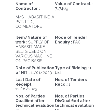
Name of
Value of Contract :
Contractor :
717469
M/S. HABASIT INDIA
PVT. LTD.,
COIMBATORE
Item/Nature of
Mode of Tender
work :
SUPPLY OF
Enquiry :
PAC
HABASIT MAKE
BELTS USED ON
VARIOUS MACHINE
ON PAC BASIS.
Date of Publication
Type of Bidding :
1
of NIT :
11/01/2023
bid
Last Date of
Nos. of Tenders
Receipt :
Recd.:
1
12/01/2023
Nos. of Parties
Nos. of Parties
Qualified after
DisQualified after
technical evalution
technical evalution