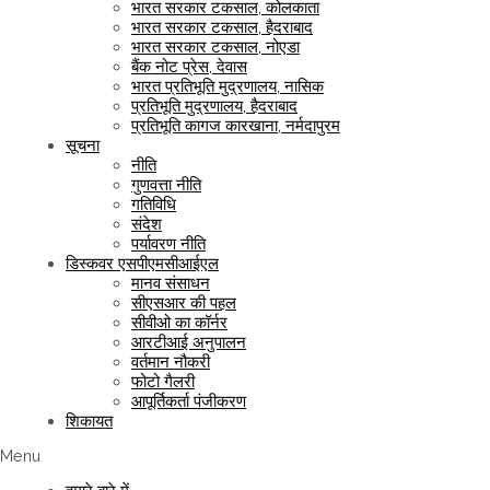
भारत सरकार टकसाल, कोलकाता
भारत सरकार टकसाल, हैदराबाद
भारत सरकार टकसाल, नोएडा
बैंक नोट प्रेस, देवास
भारत प्रतिभूति मुद्रणालय, नासिक
प्रतिभूति मुद्रणालय, हैदराबाद
प्रतिभूति कागज कारखाना, नर्मदापुरम
सूचना
नीति
गुणवत्ता नीति
गतिविधि
संदेश
पर्यावरण नीति
डिस्कवर एसपीएमसीआईएल
मानव संसाधन
सीएसआर की पहल
सीवीओ का कॉर्नर
आरटीआई अनुपालन
वर्तमान नौकरी
फोटो गैलरी
आपूर्तिकर्ता पंजीकरण
शिकायत
Menu