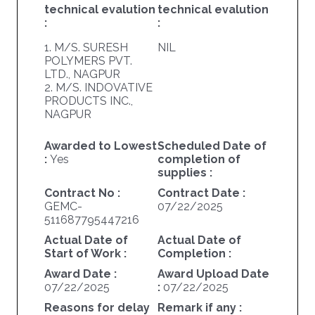
technical evalution
technical evalution
:
:
1. M/S. SURESH
NIL
POLYMERS PVT.
LTD., NAGPUR
2. M/S. INDOVATIVE
PRODUCTS INC.,
NAGPUR
Awarded to Lowest
Scheduled Date of
:
Yes
completion of
supplies :
Contract No :
Contract Date :
GEMC-
07/22/2025
511687795447216
Actual Date of
Actual Date of
Start of Work :
Completion :
Award Date :
Award Upload Date
07/22/2025
:
07/22/2025
Reasons for delay
Remark if any :