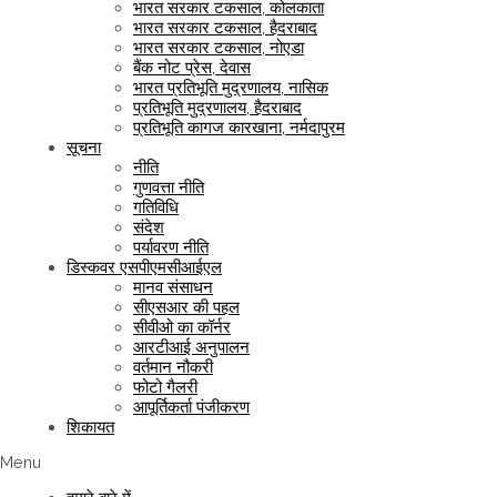
भारत सरकार टकसाल, कोलकाता
भारत सरकार टकसाल, हैदराबाद
भारत सरकार टकसाल, नोएडा
बैंक नोट प्रेस, देवास
भारत प्रतिभूति मुद्रणालय, नासिक
प्रतिभूति मुद्रणालय, हैदराबाद
प्रतिभूति कागज कारखाना, नर्मदापुरम
सूचना
नीति
गुणवत्ता नीति
गतिविधि
संदेश
पर्यावरण नीति
डिस्कवर एसपीएमसीआईएल
मानव संसाधन
सीएसआर की पहल
सीवीओ का कॉर्नर
आरटीआई अनुपालन
वर्तमान नौकरी
फोटो गैलरी
आपूर्तिकर्ता पंजीकरण
शिकायत
Menu