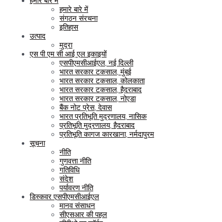
हमारे बारे में
हमारे बारे में
संगठन संरचना
इतिहास
उत्पाद
मुद्रा
एस पी एम सी आई एल इकाइयों
एसपीएमसीआईएल, नई दिल्ली
भारत सरकार टकसाल, मुंबई
भारत सरकार टकसाल, कोलकाता
भारत सरकार टकसाल, हैदराबाद
भारत सरकार टकसाल, नोएडा
बैंक नोट प्रेस, देवास
भारत प्रतिभूति मुद्रणालय, नासिक
प्रतिभूति मुद्रणालय, हैदराबाद
प्रतिभूति कागज कारखाना, नर्मदापुरम
सूचना
नीति
गुणवत्ता नीति
गतिविधि
संदेश
पर्यावरण नीति
डिस्कवर एसपीएमसीआईएल
मानव संसाधन
सीएसआर की पहल