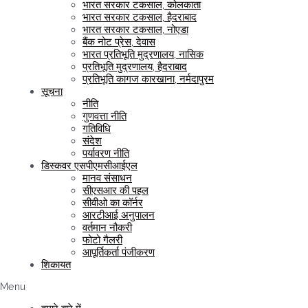
भारत सरकार टकसाल, कोलकाता
भारत सरकार टकसाल, हैदराबाद
भारत सरकार टकसाल, नोएडा
बैंक नोट प्रेस, देवास
भारत प्रतिभूति मुद्रणालय, नासिक
प्रतिभूति मुद्रणालय, हैदराबाद
प्रतिभूति कागज कारखाना, नर्मदापुरम
सूचना
नीति
गुणवत्ता नीति
गतिविधि
संदेश
पर्यावरण नीति
डिस्कवर एसपीएमसीआईएल
मानव संसाधन
सीएसआर की पहल
सीवीओ का कॉर्नर
आरटीआई अनुपालन
वर्तमान नौकरी
फोटो गैलरी
आपूर्तिकर्ता पंजीकरण
शिकायत
Menu