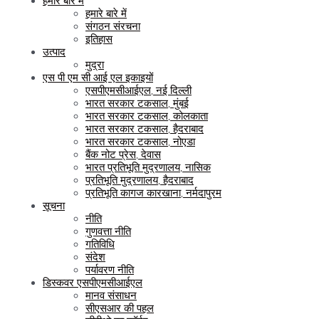
हमारे बारे में
हमारे बारे में
संगठन संरचना
इतिहास
उत्पाद
मुद्रा
एस पी एम सी आई एल इकाइयों
एसपीएमसीआईएल, नई दिल्ली
भारत सरकार टकसाल, मुंबई
भारत सरकार टकसाल, कोलकाता
भारत सरकार टकसाल, हैदराबाद
भारत सरकार टकसाल, नोएडा
बैंक नोट प्रेस, देवास
भारत प्रतिभूति मुद्रणालय, नासिक
प्रतिभूति मुद्रणालय, हैदराबाद
प्रतिभूति कागज कारखाना, नर्मदापुरम
सूचना
नीति
गुणवत्ता नीति
गतिविधि
संदेश
पर्यावरण नीति
डिस्कवर एसपीएमसीआईएल
मानव संसाधन
सीएसआर की पहल