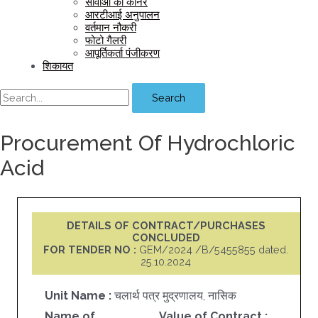
सीवीओ का कॉर्नर
आरटीआई अनुपालन
वर्तमान नौकरी
फोटो गैलरी
आपूर्तिकर्ता पंजीकरण
शिकायत
Search
Procurement Of Hydrochloric
Acid
DETAILS OF CONTRACT/PURCHASES
CONCLUDED
FOR TENDER NO :
GEM/2024 /B/5455855 dated.
25.10.2024
Unit Name :
चलार्थ पत्र मुद्रणालय, नासिक
Name of
Value of Contract :