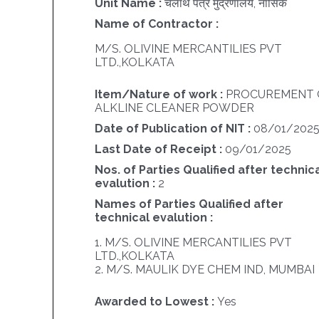
Unit Name :
चलार्थ पत्र मुद्रणालय, नासिक
Name of Contractor :
M/S. OLIVINE MERCANTILIES PVT
LTD.,KOLKATA
Item/Nature of work :
PROCUREMENT 
ALKLINE CLEANER POWDER
Date of Publication of NIT :
08/01/202
Last Date of Receipt :
09/01/2025
Nos. of Parties Qualified after technic
evalution :
2
Names of Parties Qualified after
technical evalution :
1. M/S. OLIVINE MERCANTILIES PVT
LTD.,KOLKATA
2. M/S. MAULIK DYE CHEM IND, MUMBAI
Awarded to Lowest :
Yes