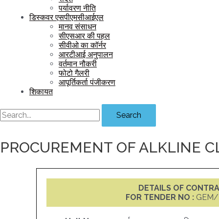
पर्यावरण नीति
डिस्कवर एसपीएमसीआईएल
मानव संसाधन
सीएसआर की पहल
सीवीओ का कॉर्नर
आरटीआई अनुपालन
वर्तमान नौकरी
फोटो गैलरी
आपूर्तिकर्ता पंजीकरण
शिकायत
Search
PROCUREMENT OF ALKLINE 
DETAILS OF CONTR
FOR TENDER NO :
GEM/2