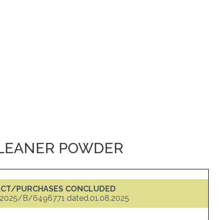
CLEANER POWDER
ACT/PURCHASES CONCLUDED
025/B/6496771 dated.01.08.2025