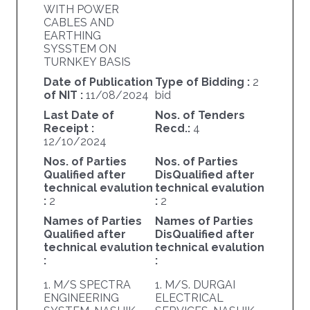
WITH POWER
CABLES AND
EARTHING
SYSSTEM ON
TURNKEY BASIS
Date of Publication
Type of Bidding :
2
of NIT :
11/08/2024
bid
Last Date of
Nos. of Tenders
Receipt :
Recd.:
4
12/10/2024
Nos. of Parties
Nos. of Parties
Qualified after
DisQualified after
technical evalution
technical evalution
:
2
:
2
Names of Parties
Names of Parties
Qualified after
DisQualified after
technical evalution
technical evalution
:
:
1. M/S SPECTRA
1. M/S. DURGAI
ENGINEERING
ELECTRICAL