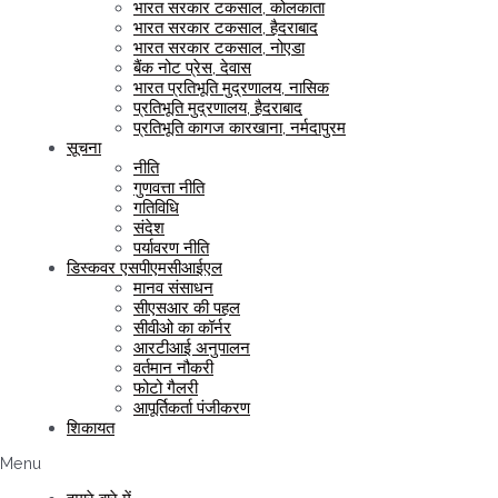
भारत सरकार टकसाल, कोलकाता
भारत सरकार टकसाल, हैदराबाद
भारत सरकार टकसाल, नोएडा
बैंक नोट प्रेस, देवास
भारत प्रतिभूति मुद्रणालय, नासिक
प्रतिभूति मुद्रणालय, हैदराबाद
प्रतिभूति कागज कारखाना, नर्मदापुरम
सूचना
नीति
गुणवत्ता नीति
गतिविधि
संदेश
पर्यावरण नीति
डिस्कवर एसपीएमसीआईएल
मानव संसाधन
सीएसआर की पहल
सीवीओ का कॉर्नर
आरटीआई अनुपालन
वर्तमान नौकरी
फोटो गैलरी
आपूर्तिकर्ता पंजीकरण
शिकायत
Menu