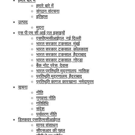
हमारे बारे में
हमारे बारे में
संगठन संरचना
इतिहास
उत्पाद
मुद्रा
एस पी एम सी आई एल इकाइयों
एसपीएमसीआईएल, नई दिल्ली
भारत सरकार टकसाल, मुंबई
भारत सरकार टकसाल, कोलकाता
भारत सरकार टकसाल, हैदराबाद
भारत सरकार टकसाल, नोएडा
बैंक नोट प्रेस, देवास
भारत प्रतिभूति मुद्रणालय, नासिक
प्रतिभूति मुद्रणालय, हैदराबाद
प्रतिभूति कागज कारखाना, नर्मदापुरम
सूचना
नीति
गुणवत्ता नीति
गतिविधि
संदेश
पर्यावरण नीति
डिस्कवर एसपीएमसीआईएल
मानव संसाधन
सीएसआर की पहल