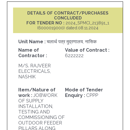
DETAILS OF CONTRACT/PURCHASES
CONCLUDED
FOR TENDER NO :
2024_SPMCI_213891_1
(6000019000) dated.08.11.2024
Unit Name :
चलार्थ पत्र मुद्रणालय, नासिक
Name of
Value of Contract :
Contractor :
6222222
M/S. RAJVEER
ELECTRICALS,
NASHIK
Item/Nature of
Mode of Tender
work :
JOBWORK
Enquiry :
CPPP
OF SUPPLY
INSTALLATION,
TESTING AND
COMMISSIONING OF
OUTDOOR FEEDER
PILLARS ALONG