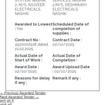
SYSTEM, NASHIK
SERVICES, NASHIK
2. M/S. RAJVEER
2.M/S. DESHMUKH
ELECTRICALS,
ELECTRICALS,
NASHIK
NASHIK
Awarded to Lowest
Scheduled Date of
:
Yes
completion of
supplies :
Contract No :
Contract Date :
4520002518 dated.
02/10/2025
10.02.2025
Actual Date of
Actual Date of
Start of Work :
Completion :
Award Date :
Award Upload Date
02/10/2025
:
02/10/2025
Reasons for delay
Remark if any :
if any :
पोस्ट
←
Previous Awarded Tender
नेविगेशन
Next Awarded Tender
→
हमारे बारे में
संपर्क करें