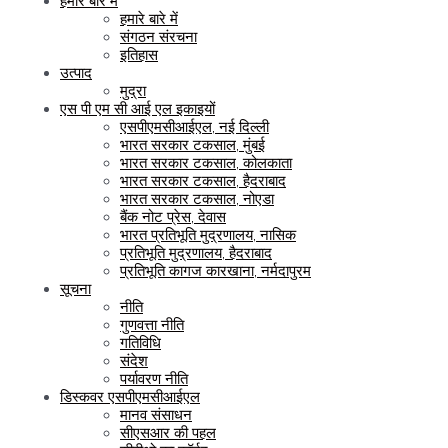
हमारे बारे में
हमारे बारे में
संगठन संरचना
इतिहास
उत्पाद
मुद्रा
एस पी एम सी आई एल इकाइयों
एसपीएमसीआईएल, नई दिल्ली
भारत सरकार टकसाल, मुंबई
भारत सरकार टकसाल, कोलकाता
भारत सरकार टकसाल, हैदराबाद
भारत सरकार टकसाल, नोएडा
बैंक नोट प्रेस, देवास
भारत प्रतिभूति मुद्रणालय, नासिक
प्रतिभूति मुद्रणालय, हैदराबाद
प्रतिभूति कागज कारखाना, नर्मदापुरम
सूचना
नीति
गुणवत्ता नीति
गतिविधि
संदेश
पर्यावरण नीति
डिस्कवर एसपीएमसीआईएल
मानव संसाधन
सीएसआर की पहल