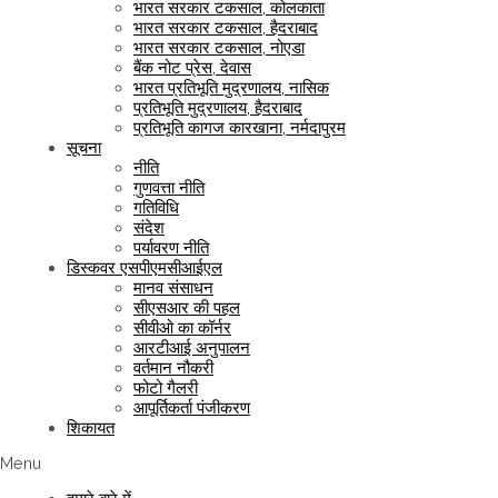
भारत सरकार टकसाल, कोलकाता
भारत सरकार टकसाल, हैदराबाद
भारत सरकार टकसाल, नोएडा
बैंक नोट प्रेस, देवास
भारत प्रतिभूति मुद्रणालय, नासिक
प्रतिभूति मुद्रणालय, हैदराबाद
प्रतिभूति कागज कारखाना, नर्मदापुरम
सूचना
नीति
गुणवत्ता नीति
गतिविधि
संदेश
पर्यावरण नीति
डिस्कवर एसपीएमसीआईएल
मानव संसाधन
सीएसआर की पहल
सीवीओ का कॉर्नर
आरटीआई अनुपालन
वर्तमान नौकरी
फोटो गैलरी
आपूर्तिकर्ता पंजीकरण
शिकायत
Menu