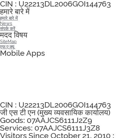
CIN : U22213DL2006GOI144763
हमारे बारे में
हमारे बारे में
News
संपर्क करें
मदद विषय
SiteMap
एफ.ए.क्यू
Mobile Apps
अखंडता वचन लेने के लिए यहां क्लिक करें
CIN : U22213DL2006GOI144763
जी एस टी एन (मुख्य व्यवसायिक कार्यालय)
Goods: 07AAJCS6111J2Z9
Services: 07AAJCS6111J3Z8
Visitors Since October 21, 2010 :