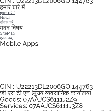
CIN : U22213DL2006GOI144763
हमारे बारे में
हमारे बारे में
News
संपर्क करें
मदद विषय
SiteMap
एफ.ए.क्यू
Mobile Apps
अखंडता वचन लेने के लिए यहां क्लिक करें
CIN : U22213DL2006GOI144763
जी एस टी एन (मुख्य व्यवसायिक कार्यालय)
Goods: 07AAJCS6111J2Z9
Services: 07AAJCS6111J3Z8