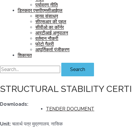
पर्यावरण नीति
डिस्कवर एसपीएमसीआईएल
मानव संसाधन
सीएसआर की पहल
सीवीओ का कॉर्नर
आरटीआई अनुपालन
वर्तमान नौकरी
फोटो गैलरी
आपूर्तिकर्ता पंजीकरण
शिकायत
Search
STRUCTURAL STABILITY CERTI
Downloads:
TENDER DOCUMENT
Unit:
चलार्थ पत्र मुद्रणालय, नासिक