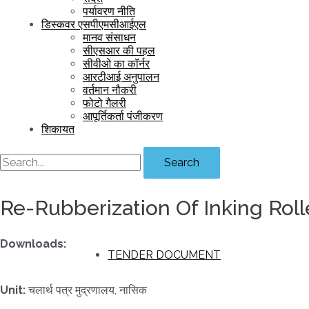
पर्यावरण नीति
डिस्कवर एसपीएमसीआईएल
मानव संसाधन
सीएसआर की पहल
सीवीओ का कॉर्नर
आरटीआई अनुपालन
वर्तमान नौकरी
फोटो गैलरी
आपूर्तिकर्ता पंजीकरण
शिकायत
Search
Re-Rubberization Of Inking Roll
Downloads:
TENDER DOCUMENT
Unit:
चलार्थ पत्र मुद्रणालय, नासिक