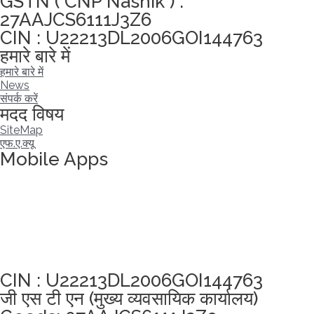
GSTN ( CNP Nashik ) :
27AAJCS6111J3Z6
CIN : U22213DL2006GOI144763
हमारे बारे में
हमारे बारे में
News
संपर्क करें
मदद विषय
SiteMap
एफ.ए.क्यू
Mobile Apps
अखंडता वचन लेने के लिए यहां क्लिक करें
CIN : U22213DL2006GOI144763
जी एस टी एन (मुख्य व्यवसायिक कार्यालय)