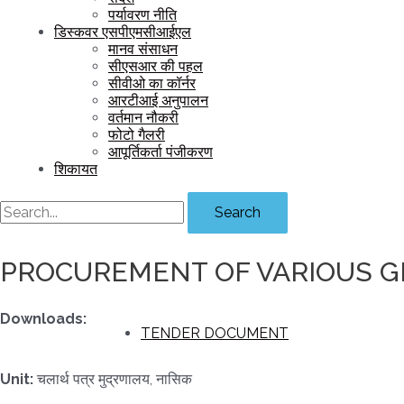
पर्यावरण नीति
डिस्कवर एसपीएमसीआईएल
मानव संसाधन
सीएसआर की पहल
सीवीओ का कॉर्नर
आरटीआई अनुपालन
वर्तमान नौकरी
फोटो गैलरी
आपूर्तिकर्ता पंजीकरण
शिकायत
Search
PROCUREMENT OF VARIOUS G
Downloads:
TENDER DOCUMENT
Unit:
चलार्थ पत्र मुद्रणालय, नासिक