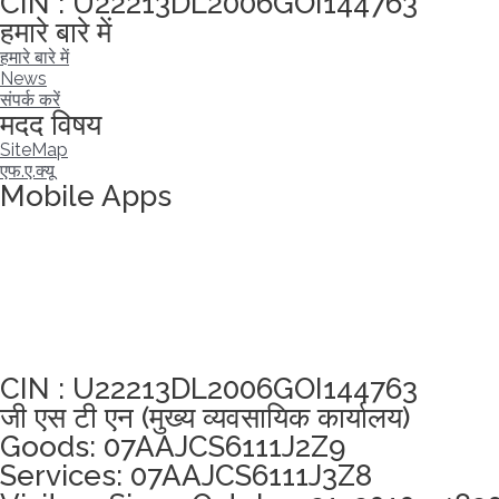
CIN : U22213DL2006GOI144763
हमारे बारे में
हमारे बारे में
News
संपर्क करें
मदद विषय
SiteMap
एफ.ए.क्यू
Mobile Apps
अखंडता वचन लेने के लिए यहां क्लिक करें
CIN : U22213DL2006GOI144763
जी एस टी एन (मुख्य व्यवसायिक कार्यालय)
Goods: 07AAJCS6111J2Z9
Services: 07AAJCS6111J3Z8