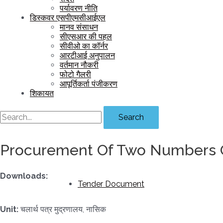
पर्यावरण नीति
डिस्कवर एसपीएमसीआईएल
मानव संसाधन
सीएसआर की पहल
सीवीओ का कॉर्नर
आरटीआई अनुपालन
वर्तमान नौकरी
फोटो गैलरी
आपूर्तिकर्ता पंजीकरण
शिकायत
Search
Procurement Of Two Numbers O
Downloads:
Tender Document
Unit:
चलार्थ पत्र मुद्रणालय, नासिक