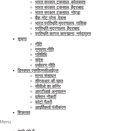
भारत सरकार टकसाल, कोलकाता
भारत सरकार टकसाल, हैदराबाद
भारत सरकार टकसाल, नोएडा
बैंक नोट प्रेस, देवास
भारत प्रतिभूति मुद्रणालय, नासिक
प्रतिभूति मुद्रणालय, हैदराबाद
प्रतिभूति कागज कारखाना, नर्मदापुरम
सूचना
नीति
गुणवत्ता नीति
गतिविधि
संदेश
पर्यावरण नीति
डिस्कवर एसपीएमसीआईएल
मानव संसाधन
सीएसआर की पहल
सीवीओ का कॉर्नर
आरटीआई अनुपालन
वर्तमान नौकरी
फोटो गैलरी
आपूर्तिकर्ता पंजीकरण
शिकायत
Menu