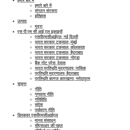
हमारे बारे में
हमारे बारे में
संगठन संरचना
इतिहास
उत्पाद
मुद्रा
एस पी एम सी आई एल इकाइयों
एसपीएमसीआईएल, नई दिल्ली
भारत सरकार टकसाल, मुंबई
भारत सरकार टकसाल, कोलकाता
भारत सरकार टकसाल, हैदराबाद
भारत सरकार टकसाल, नोएडा
बैंक नोट प्रेस, देवास
भारत प्रतिभूति मुद्रणालय, नासिक
प्रतिभूति मुद्रणालय, हैदराबाद
प्रतिभूति कागज कारखाना, नर्मदापुरम
सूचना
नीति
गुणवत्ता नीति
गतिविधि
संदेश
पर्यावरण नीति
डिस्कवर एसपीएमसीआईएल
मानव संसाधन
सीएसआर की पहल