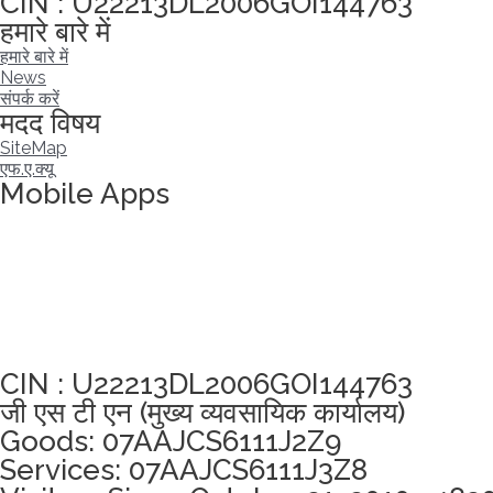
CIN : U22213DL2006GOI144763
हमारे बारे में
हमारे बारे में
News
संपर्क करें
मदद विषय
SiteMap
एफ.ए.क्यू
Mobile Apps
अखंडता वचन लेने के लिए यहां क्लिक करें
CIN : U22213DL2006GOI144763
जी एस टी एन (मुख्य व्यवसायिक कार्यालय)
Goods: 07AAJCS6111J2Z9
Services: 07AAJCS6111J3Z8