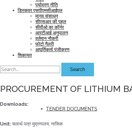
पर्यावरण नीति
डिस्कवर एसपीएमसीआईएल
मानव संसाधन
सीएसआर की पहल
सीवीओ का कॉर्नर
आरटीआई अनुपालन
वर्तमान नौकरी
फोटो गैलरी
आपूर्तिकर्ता पंजीकरण
शिकायत
Search
PROCUREMENT OF LITHIUM B
Downloads:
TENDER DOCUMENTS
Unit:
चलार्थ पत्र मुद्रणालय, नासिक