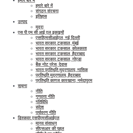
हमारे बारे में
हमारे बारे में
संगठन संरचना
इतिहास
उत्पाद
मुद्रा
एस पी एम सी आई एल इकाइयों
एसपीएमसीआईएल, नई दिल्ली
भारत सरकार टकसाल, मुंबई
भारत सरकार टकसाल, कोलकाता
भारत सरकार टकसाल, हैदराबाद
भारत सरकार टकसाल, नोएडा
बैंक नोट प्रेस, देवास
भारत प्रतिभूति मुद्रणालय, नासिक
प्रतिभूति मुद्रणालय, हैदराबाद
प्रतिभूति कागज कारखाना, नर्मदापुरम
सूचना
नीति
गुणवत्ता नीति
गतिविधि
संदेश
पर्यावरण नीति
डिस्कवर एसपीएमसीआईएल
मानव संसाधन
सीएसआर की पहल