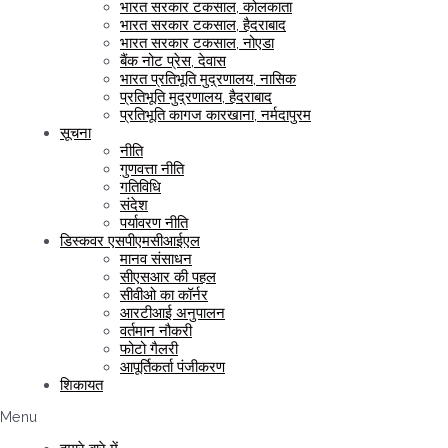
भारत सरकार टकसाल, कोलकाता
भारत सरकार टकसाल, हैदराबाद
भारत सरकार टकसाल, नोएडा
बैंक नोट प्रेस, देवास
भारत प्रतिभूति मुद्रणालय, नासिक
प्रतिभूति मुद्रणालय, हैदराबाद
प्रतिभूति कागज कारखाना, नर्मदापुरम
सूचना
नीति
गुणवत्ता नीति
गतिविधि
संदेश
पर्यावरण नीति
डिस्कवर एसपीएमसीआईएल
मानव संसाधन
सीएसआर की पहल
सीवीओ का कॉर्नर
आरटीआई अनुपालन
वर्तमान नौकरी
फोटो गैलरी
आपूर्तिकर्ता पंजीकरण
शिकायत
Menu