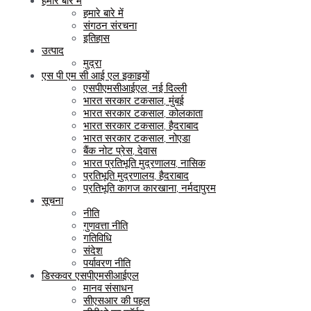
हमारे बारे में
हमारे बारे में
संगठन संरचना
इतिहास
उत्पाद
मुद्रा
एस पी एम सी आई एल इकाइयों
एसपीएमसीआईएल, नई दिल्ली
भारत सरकार टकसाल, मुंबई
भारत सरकार टकसाल, कोलकाता
भारत सरकार टकसाल, हैदराबाद
भारत सरकार टकसाल, नोएडा
बैंक नोट प्रेस, देवास
भारत प्रतिभूति मुद्रणालय, नासिक
प्रतिभूति मुद्रणालय, हैदराबाद
प्रतिभूति कागज कारखाना, नर्मदापुरम
सूचना
नीति
गुणवत्ता नीति
गतिविधि
संदेश
पर्यावरण नीति
डिस्कवर एसपीएमसीआईएल
मानव संसाधन
सीएसआर की पहल