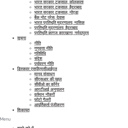
भारत सरकार टकसाल, कोलकाता
भारत सरकार टकसाल, हैदराबाद
भारत सरकार टकसाल, नोएडा
बैंक नोट प्रेस, देवास
भारत प्रतिभूति मुद्रणालय, नासिक
प्रतिभूति मुद्रणालय, हैदराबाद
प्रतिभूति कागज कारखाना, नर्मदापुरम
सूचना
नीति
गुणवत्ता नीति
गतिविधि
संदेश
पर्यावरण नीति
डिस्कवर एसपीएमसीआईएल
मानव संसाधन
सीएसआर की पहल
सीवीओ का कॉर्नर
आरटीआई अनुपालन
वर्तमान नौकरी
फोटो गैलरी
आपूर्तिकर्ता पंजीकरण
शिकायत
Menu