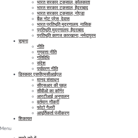
भारत सरकार टकसाल, कोलकाता
भारत सरकार टकसाल, हैदराबाद
भारत सरकार टकसाल, नोएडा
बैंक नोट प्रेस, देवास
भारत प्रतिभूति मुद्रणालय, नासिक
प्रतिभूति मुद्रणालय, हैदराबाद
प्रतिभूति कागज कारखाना, नर्मदापुरम
सूचना
नीति
गुणवत्ता नीति
गतिविधि
संदेश
पर्यावरण नीति
डिस्कवर एसपीएमसीआईएल
मानव संसाधन
सीएसआर की पहल
सीवीओ का कॉर्नर
आरटीआई अनुपालन
वर्तमान नौकरी
फोटो गैलरी
आपूर्तिकर्ता पंजीकरण
शिकायत
Menu