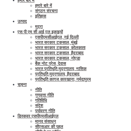
हमारे बारे में
हमारे बारे में
संगठन संरचना
इतिहास
उत्पाद
मुद्रा
एस पी एम सी आई एल इकाइयों
एसपीएमसीआईएल, नई दिल्ली
भारत सरकार टकसाल, मुंबई
भारत सरकार टकसाल, कोलकाता
भारत सरकार टकसाल, हैदराबाद
भारत सरकार टकसाल, नोएडा
बैंक नोट प्रेस, देवास
भारत प्रतिभूति मुद्रणालय, नासिक
प्रतिभूति मुद्रणालय, हैदराबाद
प्रतिभूति कागज कारखाना, नर्मदापुरम
सूचना
नीति
गुणवत्ता नीति
गतिविधि
संदेश
पर्यावरण नीति
डिस्कवर एसपीएमसीआईएल
मानव संसाधन
सीएसआर की पहल