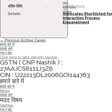
पत्र
अंतिम तिथि
:
04/06/2024
मुद्रणालय,
नासिक
Details
:
Advocates Shortlisted fo
Interaction Process
Empanelment
पोस्ट
←
Previous Archive Career
नेविगेशन
हमारे बारे में
संपर्क करें
एफ.ए.क्यू
Click here to take integrity pledge
GSTN ( CNP Nashik ) :
27AAJCS6111J3Z6
CIN : U22213DL2006GOI144763
हमारे बारे में
हमारे बारे में
News
संपर्क करें
मदद विषय
SiteMap
एफ.ए.क्यू