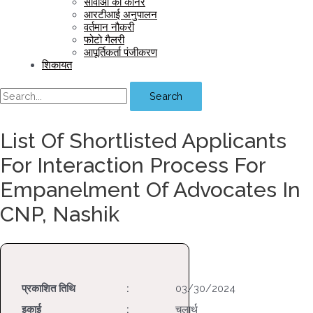
सीवीओ का कॉर्नर
आरटीआई अनुपालन
वर्तमान नौकरी
फोटो गैलरी
आपूर्तिकर्ता पंजीकरण
शिकायत
Search
List Of Shortlisted Applicants
For Interaction Process For
Empanelment Of Advocates In
CNP, Nashik
प्रकाशित तिथि
:
03/30/2024
इकाई
:
चलार्थ