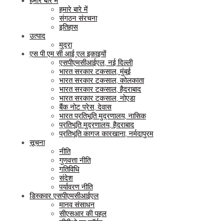
हमारे बारे में
हमारे बारे में
संगठन संरचना
इतिहास
उत्पाद
मुद्रा
एस पी एम सी आई एल इकाइयों
एसपीएमसीआईएल, नई दिल्ली
भारत सरकार टकसाल, मुंबई
भारत सरकार टकसाल, कोलकाता
भारत सरकार टकसाल, हैदराबाद
भारत सरकार टकसाल, नोएडा
बैंक नोट प्रेस, देवास
भारत प्रतिभूति मुद्रणालय, नासिक
प्रतिभूति मुद्रणालय, हैदराबाद
प्रतिभूति कागज कारखाना, नर्मदापुरम
सूचना
नीति
गुणवत्ता नीति
गतिविधि
संदेश
पर्यावरण नीति
डिस्कवर एसपीएमसीआईएल
मानव संसाधन
सीएसआर की पहल