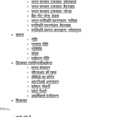
भारत सरकार टकसाल, कोलकाता
भारत सरकार टकसाल, हैदराबाद
भारत सरकार टकसाल, नोएडा
बैंक नोट प्रेस, देवास
भारत प्रतिभूति मुद्रणालय, नासिक
प्रतिभूति मुद्रणालय, हैदराबाद
प्रतिभूति कागज कारखाना, नर्मदापुरम
सूचना
नीति
गुणवत्ता नीति
गतिविधि
संदेश
पर्यावरण नीति
डिस्कवर एसपीएमसीआईएल
मानव संसाधन
सीएसआर की पहल
सीवीओ का कॉर्नर
आरटीआई अनुपालन
वर्तमान नौकरी
फोटो गैलरी
आपूर्तिकर्ता पंजीकरण
शिकायत
Menu